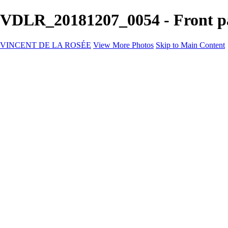
VDLR_20181207_0054 - Front 
VINCENT DE LA ROSÉE
View More Photos
Skip to Main Content
VINCENT DE LA ROSÉE
Hem
Event
Företagsevent
Kontakt
×
‹