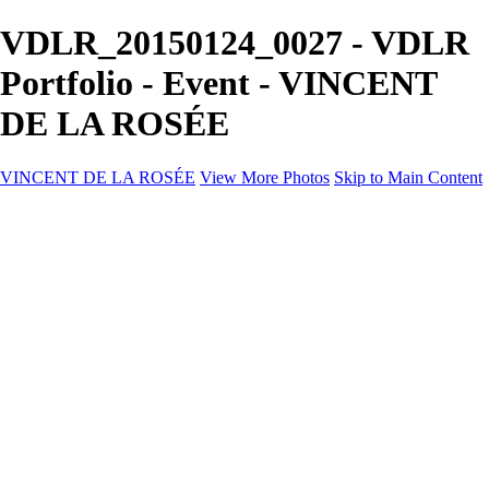
VDLR_20150124_0027 - VDLR
Portfolio - Event - VINCENT
DE LA ROSÉE
VINCENT DE LA ROSÉE
View More Photos
Skip to Main Content
VINCENT DE LA ROSÉE
Hem
Event
Företagsevent
Kontakt
×
‹
Copyright © 2025 Vincent De La Rosée
VDLR_20130126_0001
VDLR_20131116_0002
VDLR_20131116_0003