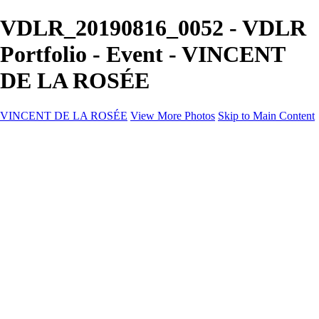
VDLR_20190816_0052 - VDLR
Portfolio - Event - VINCENT
DE LA ROSÉE
VINCENT DE LA ROSÉE
View More Photos
Skip to Main Content
VINCENT DE LA ROSÉE
Hem
Event
Företagsevent
Kontakt
×
‹
Copyright © 2025 Vincent De La Rosée
VDLR_20130126_0001
VDLR_20131116_0002
VDLR_20131116_0003