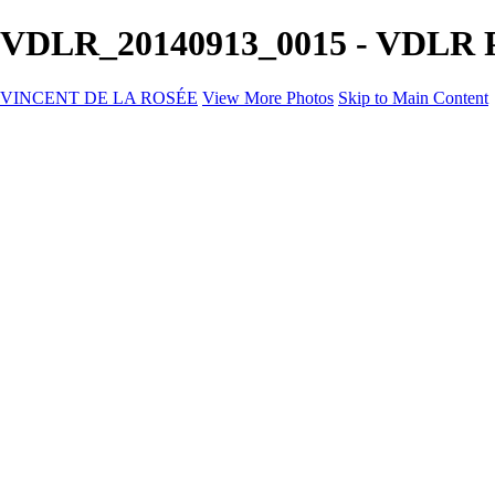
VDLR_20140913_0015 - VDLR Po
VINCENT DE LA ROSÉE
View More Photos
Skip to Main Content
VINCENT DE LA ROSÉE
Hem
Event
Företagsevent
Kontakt
×
‹
Copyright © 2025 Vincent De La Rosée
+
VDLR_140426_001
VDLR_150328_001
VDLR_160311_004
VDLR_170403_001
VDLR_181025_002
VDLR_181204_003