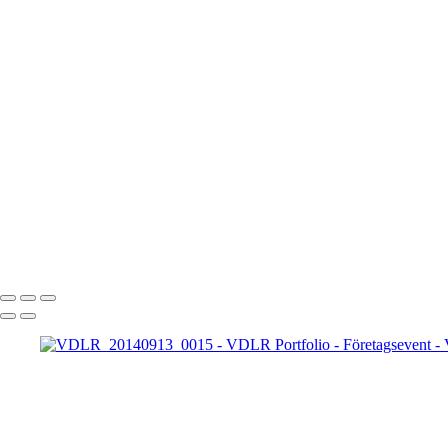
VDLR_20181025_0050
VDLR_20181204_0051
VDLR_20181207_0052
VDLR_20181207_0053
VDLR_20181207_0054
VDLR_20181207_0055
VDLR_20181214_0056
VDLR_20190118_0057
VDLR_20190119_0058
VDLR_20190509_0059
VDLR_20190509_0060
VDLR_20190509_0061
VDLR_20190509_0062
VINCENT DE LA ROSÉE
Copyright © 2025 Vincent De La Rosée