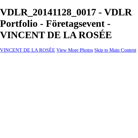
VDLR_20141128_0017 - VDLR
Portfolio - Företagsevent -
VINCENT DE LA ROSÉE
VINCENT DE LA ROSÉE
View More Photos
Skip to Main Content
VINCENT DE LA ROSÉE
Hem
Event
Företagsevent
Kontakt
×
‹
Copyright © 2025 Vincent De La Rosée
+
VDLR_140426_001