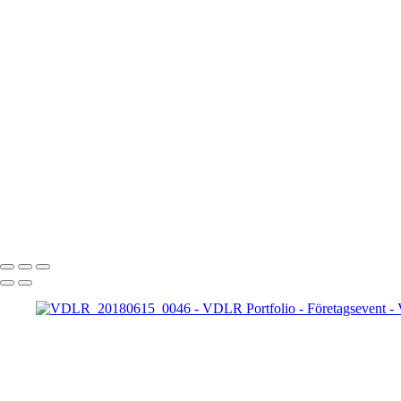
VDLR_20181025_0050
VDLR_20181204_0051
VDLR_20181207_0052
VDLR_20181207_0053
VDLR_20181207_0054
VDLR_20181207_0055
VDLR_20181214_0056
VDLR_20190118_0057
VDLR_20190119_0058
VDLR_20190509_0059
VDLR_20190509_0060
VDLR_20190509_0061
VDLR_20190509_0062
VINCENT DE LA ROSÉE
Copyright © 2025 Vincent De La Rosée