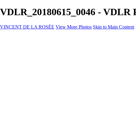
VDLR_20180615_0046 - VDLR Po
VINCENT DE LA ROSÉE
View More Photos
Skip to Main Content
VINCENT DE LA ROSÉE
Hem
Event
Företagsevent
Kontakt
×
‹
Copyright © 2025 Vincent De La Rosée
+
VDLR_140426_001
VDLR_150328_001
VDLR_160311_004
VDLR_170403_001
VDLR_181025_002
VDLR_181204_003