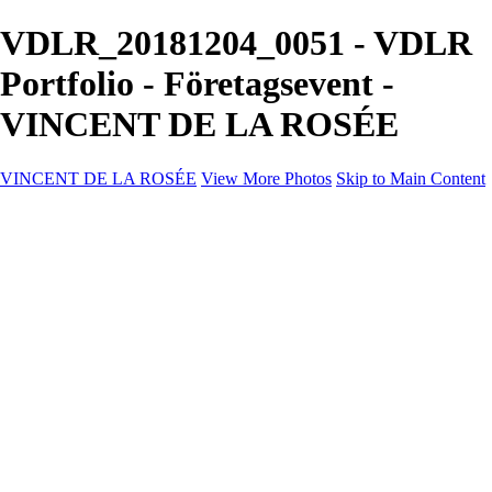
VDLR_20181204_0051 - VDLR
Portfolio - Företagsevent -
VINCENT DE LA ROSÉE
VINCENT DE LA ROSÉE
View More Photos
Skip to Main Content
VINCENT DE LA ROSÉE
Hem
Event
Företagsevent
Kontakt
×
‹
Copyright © 2025 Vincent De La Rosée
+
VDLR_140426_001